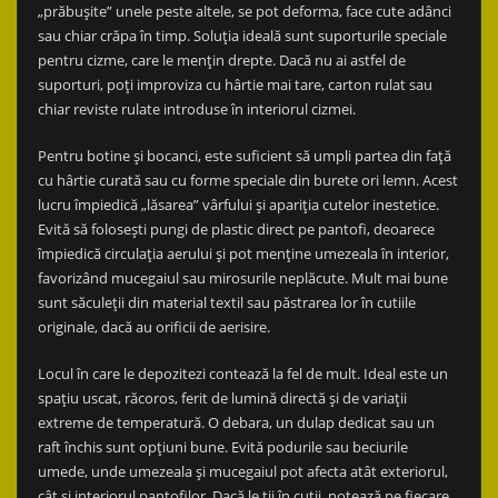
„prăbușite” unele peste altele, se pot deforma, face cute adânci
sau chiar crăpa în timp. Soluția ideală sunt suporturile speciale
pentru cizme, care le mențin drepte. Dacă nu ai astfel de
suporturi, poți improviza cu hârtie mai tare, carton rulat sau
chiar reviste rulate introduse în interiorul cizmei.
Pentru botine și bocanci, este suficient să umpli partea din față
cu hârtie curată sau cu forme speciale din burete ori lemn. Acest
lucru împiedică „lăsarea” vârfului și apariția cutelor inestetice.
Evită să folosești pungi de plastic direct pe pantofi, deoarece
împiedică circulația aerului și pot menține umezeala în interior,
favorizând mucegaiul sau mirosurile neplăcute. Mult mai bune
sunt săculeții din material textil sau păstrarea lor în cutiile
originale, dacă au orificii de aerisire.
Locul în care le depozitezi contează la fel de mult. Ideal este un
spațiu uscat, răcoros, ferit de lumină directă și de variații
extreme de temperatură. O debara, un dulap dedicat sau un
raft închis sunt opțiuni bune. Evită podurile sau beciurile
umede, unde umezeala și mucegaiul pot afecta atât exteriorul,
cât și interiorul pantofilor. Dacă le ții în cutii, notează pe fiecare