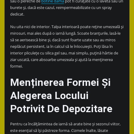
sau o pereche de
botine dama
pot fi curățate cu o lavetă sau un
burete și, dacă este cazul, reimpermeabilizate cu un spray
dedicat.
Nu uita nici de interior. Talpa interioară poate reține umezeală și
mirosuri, mai ales după o iarnă lungă. Scoate branțurile, lasă-le
să se aerisească bine și, dacă sunt foarte uzate sau au miros
neplăcut persistent, ia în calcul să le înlocuiești. Poți lăsa în
interior pliculețe cu silica gel sau, mai simplu, puțină hârtie de
ziar uscată, care absoarbe umezeala și ajută la menținerea
formei.
Menținerea Formei Și
Alegerea Locului
Potrivit De Depozitare
Pentru ca încălțămintea de iarnă să arate bine și sezonul viitor,
este esențial să își păstreze forma. Cizmele înalte, lăsate