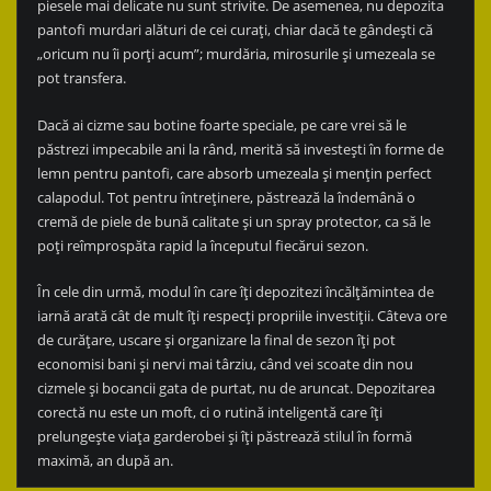
piesele mai delicate nu sunt strivite. De asemenea, nu depozita
pantofi murdari alături de cei curați, chiar dacă te gândești că
„oricum nu îi porți acum”; murdăria, mirosurile și umezeala se
pot transfera.
Dacă ai cizme sau botine foarte speciale, pe care vrei să le
păstrezi impecabile ani la rând, merită să investești în forme de
lemn pentru pantofi, care absorb umezeala și mențin perfect
calapodul. Tot pentru întreținere, păstrează la îndemână o
cremă de piele de bună calitate și un spray protector, ca să le
poți reîmprospăta rapid la începutul fiecărui sezon.
În cele din urmă, modul în care îți depozitezi încălțămintea de
iarnă arată cât de mult îți respecți propriile investiții. Câteva ore
de curățare, uscare și organizare la final de sezon îți pot
economisi bani și nervi mai târziu, când vei scoate din nou
cizmele și bocancii gata de purtat, nu de aruncat. Depozitarea
corectă nu este un moft, ci o rutină inteligentă care îți
prelungește viața garderobei și îți păstrează stilul în formă
maximă, an după an.