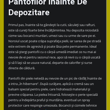
Pantofilor Înainte De
Depozitare
Primul pas, înainte să te gândești la cutii, săculeți sau rafturi,
este să cureți foarte bine încălțămintea. Nu depozita niciodată
cizme sau bocanci murdari, umezi sau cu urme de sare pe ei.
Noroiul uscat poate crăpa suprafața pielii, iar sarea de pe stradă
este extrem de agresivă și poate lăsa pete permanente. Ideal
este să ștergi pantofii cu o cârpă umedă imediat ce nu mai ai
nevoie de ei pentru sezonul rece, apoi să revii cu o cârpă uscată
și să îi lași să se usuce natural, departe de calorifer și surse
directe de căldură.
Pantofii din piele netedă au nevoie de un pic de răsfăț înainte de
a intra „în hibernare”. După curățare, aplică o cremă sau un
balsam special pentru piele, care hidratează materialul și
previne crăparea. La pielea întoarsă, folosește o perie specială
pentru a îndepărta praful și murdăria, eventual un spray
protector care respinge umezeala. Bocancii și cizmele tehnice