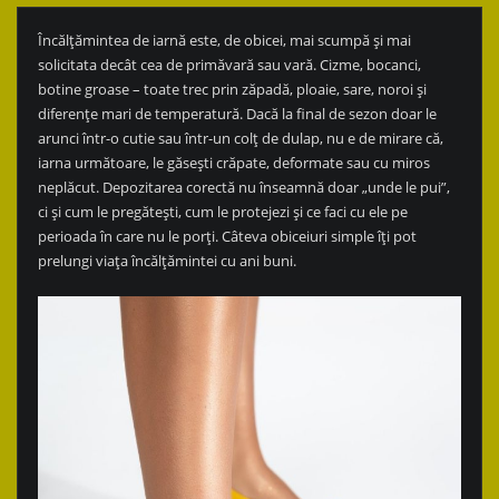
Încălțămintea de iarnă este, de obicei, mai scumpă și mai
solicitata decât cea de primăvară sau vară. Cizme, bocanci,
botine groase – toate trec prin zăpadă, ploaie, sare, noroi și
diferențe mari de temperatură. Dacă la final de sezon doar le
arunci într-o cutie sau într-un colț de dulap, nu e de mirare că,
iarna următoare, le găsești crăpate, deformate sau cu miros
neplăcut. Depozitarea corectă nu înseamnă doar „unde le pui”,
ci și cum le pregătești, cum le protejezi și ce faci cu ele pe
perioada în care nu le porți. Câteva obiceiuri simple îți pot
prelungi viața încălțămintei cu ani buni.