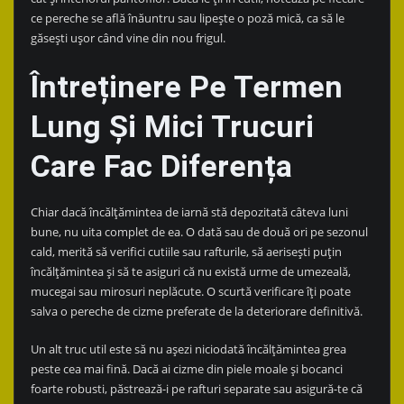
ce pereche se află înăuntru sau lipește o poză mică, ca să le
găsești ușor când vine din nou frigul.
Întreținere Pe Termen
Lung Și Mici Trucuri
Care Fac Diferența
Chiar dacă încălțămintea de iarnă stă depozitată câteva luni
bune, nu uita complet de ea. O dată sau de două ori pe sezonul
cald, merită să verifici cutiile sau rafturile, să aerisești puțin
încălțămintea și să te asiguri că nu există urme de umezeală,
mucegai sau mirosuri neplăcute. O scurtă verificare îți poate
salva o pereche de cizme preferate de la deteriorare definitivă.
Un alt truc util este să nu așezi niciodată încălțămintea grea
peste cea mai fină. Dacă ai cizme din piele moale și bocanci
foarte robusti, păstrează-i pe rafturi separate sau asigură-te că